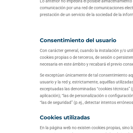
Lo anterior no impedirá el posible almacenamiento o
comunicación por una red de comunicaciones electr
prestación de un servicio de la sociedad de la info
Consentimiento del usuario
Con carácter general, cuando la instalación y/o uti
cookies propias o de terceros, de sesión o persiste
necesaria en este ámbito y recabará el previo conse
Se exceptúan únicamente de tal consentimiento aqu
usuario y la red y, estrictamente, aquéllas utilizad
exceptuadas las denominadas “cookies técnicas” (p
aplicación); “las de personalización o configuración
“las de seguridad” (p.ej., detectar intentos erróneos
Cookies utilizadas
En la página web no existen cookies propias, sino