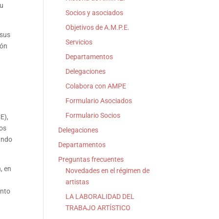
su
Socios y asociados
Objetivos de A.M.P.E.
 sus
Servicios
ión
Departamentos
Delegaciones
Colabora con AMPE
Formulario Asociados
Formulario Socios
E),
ios
Delegaciones
uando
Departamentos
Preguntas frecuentes
, en
Novedades en el régimen de
artistas
ento
LA LABORALIDAD DEL
TRABAJO ARTÍSTICO