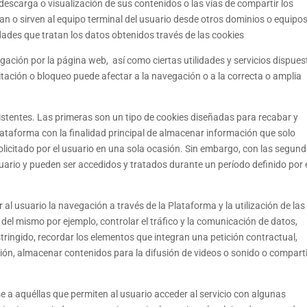
 descarga o visualización de sus contenidos o las vías de compartir los
an o sirven al equipo terminal del usuario desde otros dominios o equipo
dades que tratan los datos obtenidos través de las cookies
gación por la página web, así como ciertas utilidades y servicios dispues
ilitación o bloqueo puede afectar a la navegación o a la correcta o amplia
istentes. Las primeras son un tipo de cookies diseñadas para recabar y
ataforma con la finalidad principal de almacenar información que solo
solicitado por el usuario en una sola ocasión. Sin embargo, con las segun
uario y pueden ser accedidos y tratados durante un período definido por 
al usuario la navegación a través de la Plataforma y la utilización de las
 del mismo por ejemplo, controlar el tráfico y la comunicación de datos,
estringido, recordar los elementos que integran una petición contractual,
ión, almacenar contenidos para la difusión de videos o sonido o compart
e a aquéllas que permiten al usuario acceder al servicio con algunas