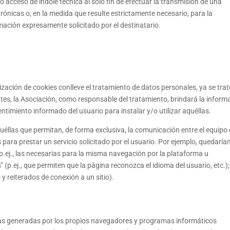
 acceso de índole técnica al solo fin de efectuar la transmisión de una
ónicas o, en la medida que resulte estrictamente necesario, para la
rmación expresamente solicitado por el destinatario.
lización de cookies conlleve el tratamiento de datos personales, ya se trat
ntes, la Asociación, como responsable del tratamiento, brindará la inform
ntimiento informado del usuario para instalar y/o utilizar aquéllas.
éllas que permitan, de forma exclusiva, la comunicación entre el equipo 
as para prestar un servicio solicitado por el usuario. Por ejemplo, quedaría
.ej., las necesarias para la misma navegación por la plataforma u
” (p.ej., que permiten que la página reconozca el idioma del usuario, etc.);
 y reiterados de conexión a un sitio).
 las generadas por los propios navegadores y programas informáticos