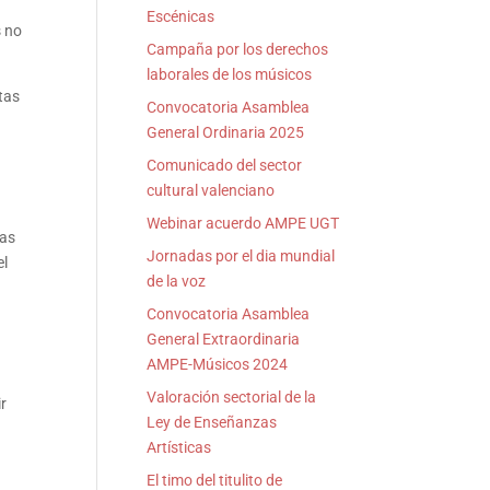
Escénicas
s no
Campaña por los derechos
laborales de los músicos
tas
Convocatoria Asamblea
General Ordinaria 2025
Comunicado del sector
cultural valenciano
Webinar acuerdo AMPE UGT
das
Jornadas por el dia mundial
el
de la voz
Convocatoria Asamblea
General Extraordinaria
AMPE-Músicos 2024
Valoración sectorial de la
ir
Ley de Enseñanzas
Artísticas
El timo del titulito de