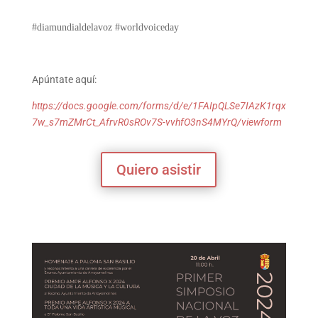
#diamundialdelavoz #worldvoiceday
Apúntate aquí:
https://docs.google.com/forms/d/e/1FAIpQLSe7IAzK1rqx
7w_s7mZMrCt_AfrvR0sROv7S-vvhfO3nS4MYrQ/viewform
Quiero asistir