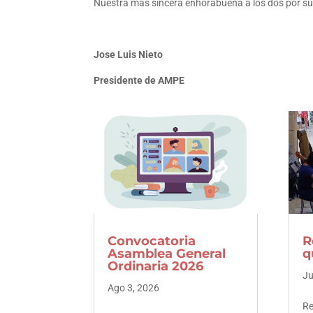
Nuestra más sincera enhorabuena a los dos por s
Jose Luis Nieto
Presidente de AMPE
Facebook
Twitter
LinkedIn
Pinterest
Convocatoria
R
Asamblea General
q
Ordinaria 2026
Ju
Ago 3, 2026
Re