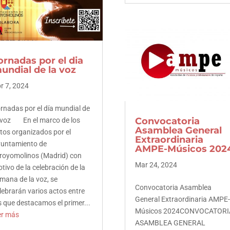
Twitter
LinkedIn
Facebook
Pinterest
ornadas por el dia
Twitter
undial de la voz
r 7, 2024
LinkedIn
rnadas por el día mundial de
Pinterest
Convocatoria
 voz En el marco de los
Asamblea General
tos organizados por el
Extraordinaria
untamiento de
AMPE-Músicos 202
royomolinos (Madrid) con
Mar 24, 2024
tivo de la celebración de la
mana de la voz, se
Convocatoria Asamblea
lebrarán varios actos entre
General Extraordinaria AMPE
s que destacamos el primer...
Músicos 2024CONVOCATORI
er más
ASAMBLEA GENERAL