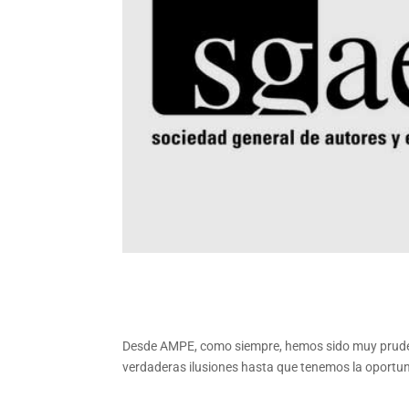
Desde AMPE, como siempre, hemos sido muy pruden
verdaderas ilusiones hasta que tenemos la oportunid