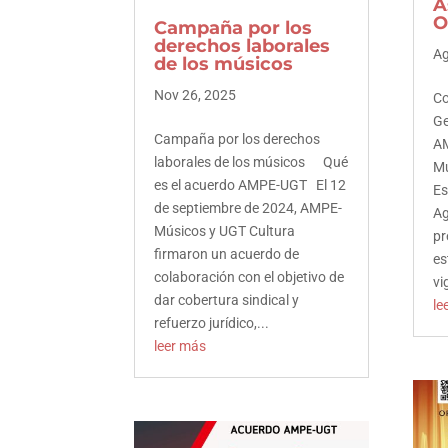
A
Pinterest
O
Campaña por los
derechos laborales
Ag
de los músicos
Nov 26, 2025
Co
Ge
Campaña por los derechos
AM
laborales de los músicos Qué
Mú
es el acuerdo AMPE-UGT El 12
Es
de septiembre de 2024, AMPE-
Ag
Músicos y UGT Cultura
pr
firmaron un acuerdo de
es
colaboración con el objetivo de
vi
dar cobertura sindical y
le
refuerzo jurídico,...
leer más