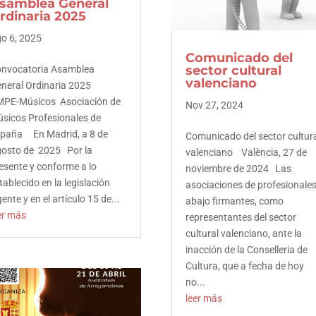
samblea General
rdinaria 2025
LinkedIn
o 6, 2025
Pinterest
Comunicado del
sector cultural
nvocatoria Asamblea
valenciano
neral Ordinaria 2025
PE-Músicos Asociación de
Nov 27, 2024
sicos Profesionales de
paña En Madrid, a 8 de
Comunicado del sector cultur
osto de 2025 Por la
valenciano València, 27 de
esente y conforme a lo
noviembre de 2024 Las
tablecido en la legislación
asociaciones de profesionale
gente y en el artículo 15 de...
abajo firmantes, como
er más
representantes del sector
cultural valenciano, ante la
inacción de la Conselleria de
Cultura, que a fecha de hoy
no...
Facebook
leer más