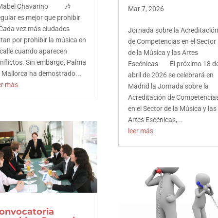
abel Chavarino 🎶
Mar 7, 2026
gular es mejor que prohibir
da vez más ciudades
Jornada sobre la Acreditació
tan por prohibir la música en
de Competencias en el Sector
 calle cuando aparecen
de la Música y las Artes
nflictos. Sin embargo, Palma
Escénicas El próximo 18 d
 Mallorca ha demostrado...
abril de 2026 se celebrará en
er más
Madrid la Jornada sobre la
Acreditación de Competencia
en el Sector de la Música y las
Artes Escénicas,...
leer más
Facebook
Twitter
LinkedIn
Facebook
Pinterest
Twitter
onvocatoria