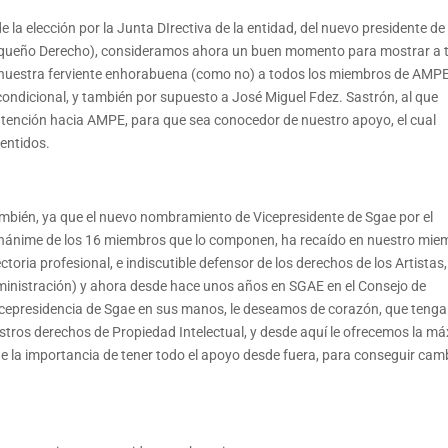
la elección por la Junta DIrectiva de la entidad, del nuevo presidente de
(Pequeño Derecho), consideramos ahora un buen momento para mostrar a 
r nuestra ferviente enhorabuena (como no) a todos los miembros de AMP
ndicional, y también por supuesto a José Miguel Fdez. Sastrón, al que
tención hacia AMPE, para que sea conocedor de nuestro apoyo, el cual
entidos.
mbién, ya que el nuevo nombramiento de Vicepresidente de Sgae por el
nánime de los 16 miembros que lo componen, ha recaído en nuestro mie
toria profesional, e indiscutible defensor de los derechos de los Artistas,
dministración) y ahora desde hace unos años en SGAE en el Consejo de
Vicepresidencia de Sgae en sus manos, le deseamos de corazón, que tenga
stros derechos de Propiedad Intelectual, y desde aquí le ofrecemos la m
 la importancia de tener todo el apoyo desde fuera, para conseguir cam