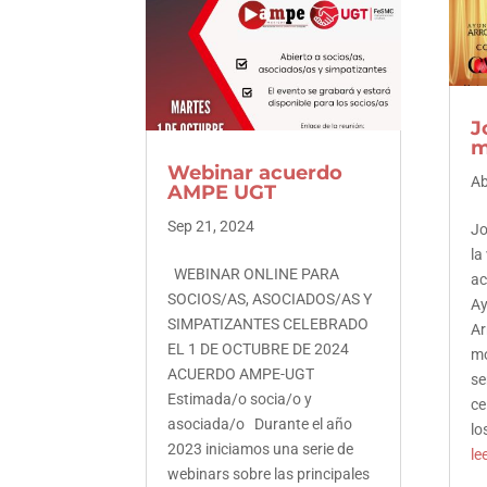
Facebook
Twitter
LinkedIn
J
m
Pinterest
Webinar acuerdo
Ab
AMPE UGT
Sep 21, 2024
Jo
la
WEBINAR ONLINE PARA
ac
SOCIOS/AS, ASOCIADOS/AS Y
Ay
SIMPATIZANTES CELEBRADO
Ar
EL 1 DE OCTUBRE DE 2024
mo
ACUERDO AMPE-UGT
se
Estimada/o socia/o y
ce
asociada/o Durante el año
lo
2023 iniciamos una serie de
le
webinars sobre las principales