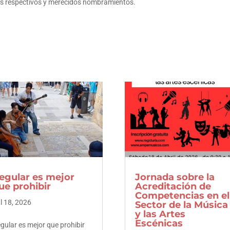
us respectivos y merecidos nombramientos.
Facebook
Facebook
Twitter
Twitter
LinkedIn
LinkedIn
Pinterest
Pinterest
egular es mejor
Jornada sobre la
ue prohibir
Acreditación de
Competencias en el
l 18, 2026
Sector de la Música
y las Artes
Escénicas
gular es mejor que prohibir