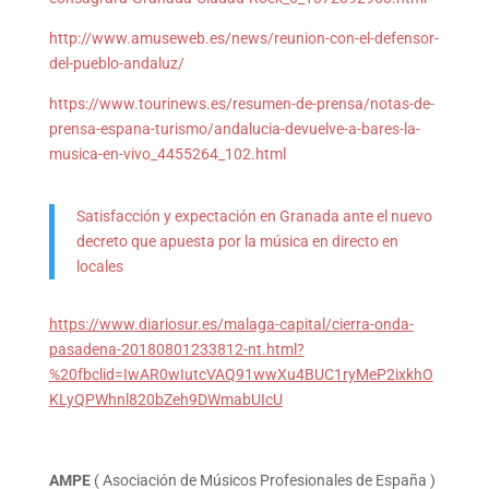
http://www.amuseweb.es/news/reunion-con-el-defensor-
del-pueblo-andaluz/
https://www.tourinews.es/resumen-de-prensa/notas-de-
prensa-espana-turismo/andalucia-devuelve-a-bares-la-
musica-en-vivo_4455264_102.html
Satisfacción y expectación en Granada ante el nuevo
decreto que apuesta por la música en directo en
locales
https://www.diariosur.es/malaga-capital/cierra-onda-
pasadena-20180801233812-nt.html?
%20fbclid=IwAR0wIutcVAQ91wwXu4BUC1ryMeP2ixkhO
KLyQPWhnl820bZeh9DWmabUIcU
AMPE
( Asociación de Músicos Profesionales de España )