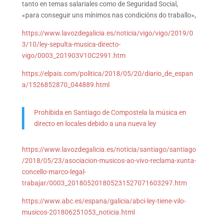
tanto en temas salariales como de Seguridad Social,
«para conseguir uns mínimos nas condicións do traballo»,
https://www.lavozdegalicia.es/noticia/vigo/vigo/2019/0
3/10/ley-sepulta-musica-directo-
vigo/0003_201903V10C2991.htm
https://elpais.com/politica/2018/05/20/diario_de_espan
a/1526852870_044889.html
Prohibida en Santiago de Compostela la música en
directo en locales debido a una nueva ley
https://www.lavozdegalicia.es/noticia/santiago/santiago
/2018/05/23/asociacion-musicos-ao-vivo-reclama-xunta-
concello-marco-legal-
trabajar/0003_201805201805231527071603297.htm
https://www.abc.es/espana/galicia/abci-ley-tiene-vilo-
musicos-201806251053_noticia.html