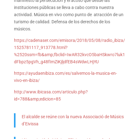
manifiesto la persecución y el acoso que desde las
instituciones públicas se lleva a cabo contra nuestra
actividad. Música en vivo como punto de atracción de un
turismo de calidad. Defensa de los derechos de los
músicos.
https://cadenaser.com/emisora/2018/05/08/radio_ibiza/
1525781117_913778.html?
%2520ssm=fb&amp;fbclid=IwAR32kvcO5baHSkwro7luk1
dFbpz5pgVh_g48fImZiKjljdfEB4sWdwLHjYU
https://ayudaenibiza.com/es/salvemos-la-musica-en-
vivo-en-ibiza/
http://www.ibicasa.com/articulo.php?
id=788&amp;edicion=85
El alcalde se reúne con la nueva Associació de Músics
d’Eivissa