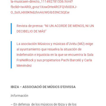
la-musicaen-directo_111492781336.html?
fbclid=IwAR0i_gvsz1XxwDHe4RCFQVb0DXJ-
O_SxXJ4X8KNdzhnAIcWGIb53NCSQEw
Revista de prensa: “NI UN ACORDE DE MENOS, NI UN
DECIBELIO DE MÁS”
La asociación Músicos y músicas d’Uviéu (MÚ) exige
al ayuntamiento que resuelva la situación de
indefensión e injusticia en la que se encuentra la Sala
FraNelRock y sus propietarios Pachi Barceló y Carla
Menéndez
IBIZA – ASSOCIACIÓ DE MÚSICS D’EIVISSA
Información
– En defensa de los músicos de Ibiza y de los