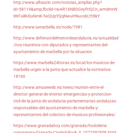
http://www.alhaurin.com/noticias_ampliar.php?
id=58119&amp;fbclid=IwAR1XNB0GeyfHQCn_wmdmrW
WtFsilKi0uNmK-fwQUpYQqNwuHNuvsbLYt8kY
http://www.iumarbella.es/node/7981
http://www.defensordelmenordeandalucia.es/actualidad
/nos-reunimos-con-diputados-y-representantes-del-
ayuntamiento-de-marbella-por-la-situacion
https://www.marbella24horas.es/local/los-musicos-de-
marbella-urgen-a-la-junta-que-actualice-la-normativa-
18160
http://www.amuseweb.es/news/reunion-entre-el-
director-general-de-interior-emergencias-y-proteccion-
civil-de-la-junta-de-andalucia-parlamentarias-andaluzas-
responsables-del-ayuntamiento-de-marbella-y-
representantes-del-colectivo-de-musicos-profesionales/
https://www.granadahoy.com/granada/hosteleria-
consagrara-Granada-Ciudad-Rock_0_1072392958.html