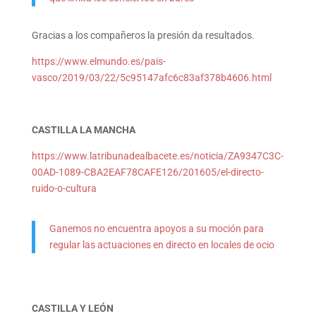
Gracias a los compañeros la presión da resultados.
https://www.elmundo.es/pais-
vasco/2019/03/22/5c95147afc6c83af378b4606.html
CASTILLA LA MANCHA
https://www.latribunadealbacete.es/noticia/ZA9347C3C-
00AD-1089-CBA2EAF78CAFE126/201605/el-directo-
ruido-o-cultura
Ganemos no encuentra apoyos a su moción para
regular las actuaciones en directo en locales de ocio
CASTILLA Y LEÓN