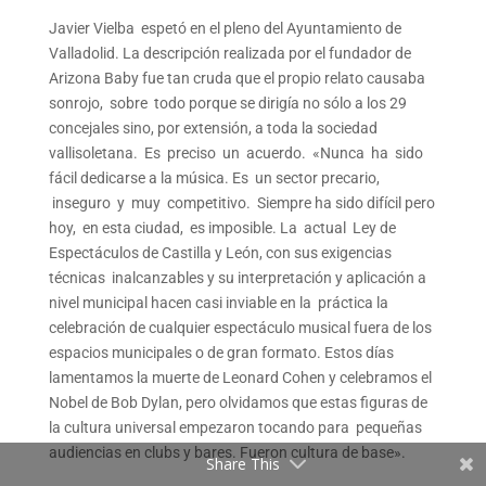
Javier Vielba espetó en el pleno del Ayuntamiento de
Valladolid. La descripción realizada por el fundador de
Arizona Baby fue tan cruda que el propio relato causaba
sonrojo, sobre todo porque se dirigía no sólo a los 29
concejales sino, por extensión, a toda la sociedad
vallisoletana. Es preciso un acuerdo. «Nunca ha sido
fácil dedicarse a la música. Es un sector precario,
inseguro y muy competitivo. Siempre ha sido difícil pero
hoy, en esta ciudad, es imposible. La actual Ley de
Espectáculos de Castilla y León, con sus exigencias
técnicas inalcanzables y su interpretación y aplicación a
nivel municipal hacen casi inviable en la práctica la
celebración de cualquier espectáculo musical fuera de los
espacios municipales o de gran formato. Estos días
lamentamos la muerte de Leonard Cohen y celebramos el
Nobel de Bob Dylan, pero olvidamos que estas figuras de
la cultura universal empezaron tocando para pequeñas
audiencias en clubs y bares. Fueron cultura de base».
Share This