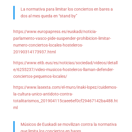
La normativa para limitar los conciertos en bares a
dos al mes queda en “stand by”
https://www.europapress.es/euskadi/noticia-
parlamento-vasco-pide-suspender-prohibicion-limitar-
numero-conciertos-locales-hosteleros-
20190314173937.html
https://www.eitb.eus/es/noticias/sociedad/videos/detall
e/6255237/video-musicos-hosteleros-llaman-defender-
conciertos-pequenos-locales/
https://www.lasexta.com/el-muro/inaki-lopez/cuidemos-
la-cultura-unico-antidoto-contra-
totalitarismos_201904115caee6ef0cf29467142ba488.ht
ml
Músicos de Euskadi se movilizan contra la normativa
que limita los conciertos en bares