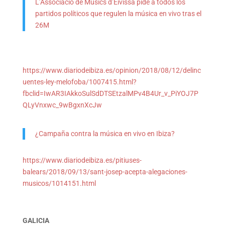
L’Associació de Músics d’Eivissa pide a todos los
partidos políticos que regulen la música en vivo tras el
26M
https://www.diariodeibiza.es/opinion/2018/08/12/delinc
uentes-ley-melofoba/1007415.html?
fbclid=IwAR3IAkkoSulSdDTSEtzalMPv4B4Ur_v_PiYOJ7P
QLyVnxwc_9wBgxnXcJw
¿Campaña contra la música en vivo en Ibiza?
https://www.diariodeibiza.es/pitiuses-
balears/2018/09/13/sant-josep-acepta-alegaciones-
musicos/1014151.html
GALICIA